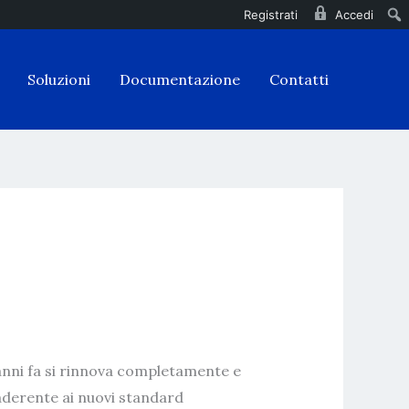
Registrati
Accedi
Soluzioni
Documentazione
Contatti
anni fa si rinnova completamente e
 aderente ai nuovi standard