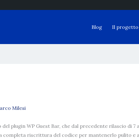
Blog
Il progetto
arco Milesi
del plugin WP Guest Bar, che dal precedente rilascio di 7 
na completa riscrittura del codice per mantenerlo pulito e