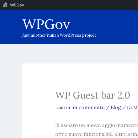
WPGov
Vai
WPGov
al
contenuto
Just another italian WordPress project
WP Guest bar 2.0
Lascia un commento
/
Blog
/ Di
M
Rilasciato un nuovo aggiornamento 
offre nuove funzionalità, oltre a u