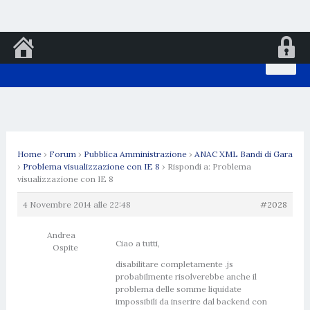
Vai
al
contenuto
Home
›
Forum
›
Pubblica Amministrazione
›
ANAC XML Bandi di Gara
›
Problema visualizzazione con IE 8
›
Rispondi a: Problema
visualizzazione con IE 8
4 Novembre 2014 alle 22:48
#2028
Andrea
Ciao a tutti,
Ospite
disabilitare completamente .js
probabilmente risolverebbe anche il
problema delle somme liquidate
impossibili da inserire dal backend con