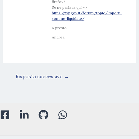
firefox?
Se ne parlava qui –>
https://wpgov.it/forum/topic/importi-
somme-liquidate/
A presto,
Andrea
Risposta successivo
→