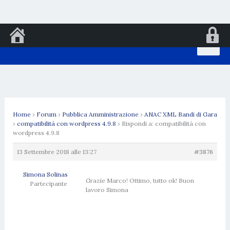
Vai
al
contenuto
Home
›
Forum
›
Pubblica Amministrazione
›
ANAC XML Bandi di Gara
›
compatibilità con wordpress 4.9.8
›
Rispondi a: compatibilità con
wordpress 4.9.8
13 Settembre 2018 alle 13:27
#3876
Simona Solinas
Grazie Marco! Ottimo, tutto ok! Buon
Partecipante
lavoro Simona