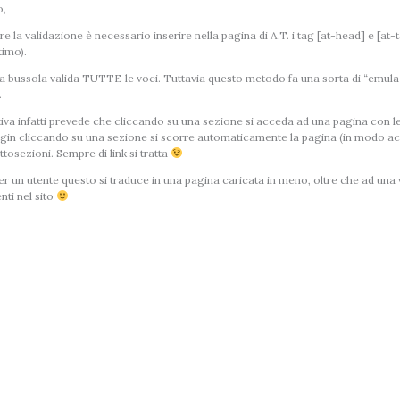
o,
e la validazione è necessario inserire nella pagina di A.T. i tag [at-head] e [at-ta
timo).
la bussola valida TUTTE le voci. Tuttavia questo metodo fa una sorta di “emula
.
va infatti prevede che cliccando su una sezione si acceda ad una pagina con le
ugin cliccando su una sezione si scorre automaticamente la pagina
(in modo ac
ttosezioni. Sempre di link si tratta
er un utente questo si traduce in una pagina caricata in meno, oltre che ad una v
nti nel sito