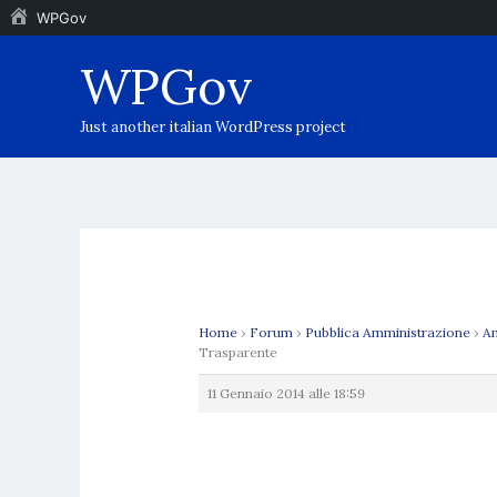
WPGov
Vai
WPGov
al
contenuto
Just another italian WordPress project
Home
›
Forum
›
Pubblica Amministrazione
›
Am
Trasparente
11 Gennaio 2014 alle 18:59