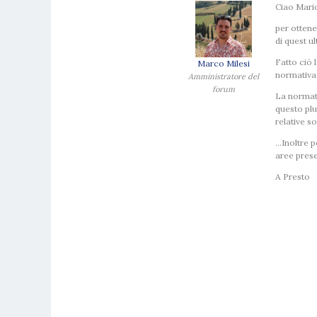
Ciao Mari
per ottener
di quest ul
Fatto ciò 
Marco Milesi
normativa
Amministratore del
forum
La normati
questo pl
relative so
…Inoltre p
aree prese
A Presto