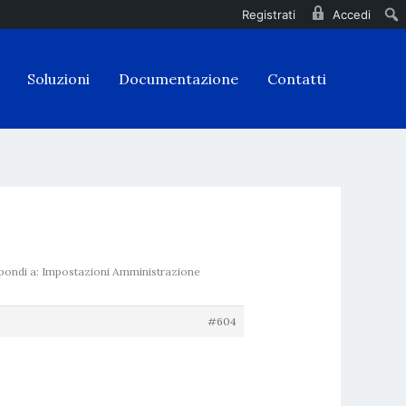
Registrati
Accedi
Soluzioni
Documentazione
Contatti
pondi a: Impostazioni Amministrazione
#604