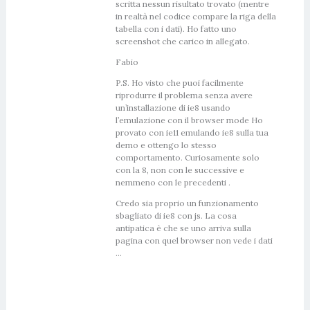
scritta nessun risultato trovato (mentre
in realtà nel codice compare la riga della
tabella con i dati). Ho fatto uno
screenshot che carico in allegato.
Fabio
P.S. Ho visto che puoi facilmente
riprodurre il problema senza avere
un’installazione di ie8 usando
l’emulazione con il browser mode Ho
provato con ie11 emulando ie8 sulla tua
demo e ottengo lo stesso
comportamento. Curiosamente solo
con la 8, non con le successive e
nemmeno con le precedenti .
Credo sia proprio un funzionamento
sbagliato di ie8 con js. La cosa
antipatica è che se uno arriva sulla
pagina con quel browser non vede i dati
…