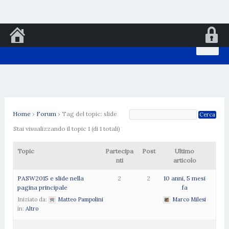
Vai
al
contenuto
Home
›
Forum
›
Tag del topic: slide
Stai visualizzando il topic 1 (di 1 totali)
Topic
Partecipa
Post
Ultimo
nti
articolo
PASW2015 e slide nella
2
2
10 anni, 5 mesi
pagina principale
fa
Iniziato da:
Matteo Pampolini
Marco Milesi
in:
Altro