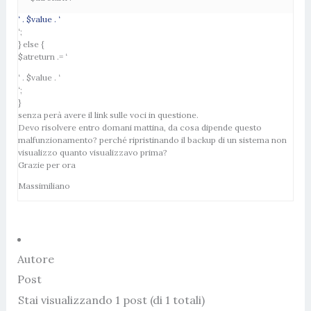
‘ . $value . ‘
‘;
} else {
$atreturn .= ‘
‘ . $value . ‘
‘;
}
senza perà avere il link sulle voci in questione.
Devo risolvere entro domani mattina, da cosa dipende questo
malfunzionamento? perché ripristinando il backup di un sistema non
visualizzo quanto visualizzavo prima?
Grazie per ora
Massimiliano
Autore
Post
Stai visualizzando 1 post (di 1 totali)