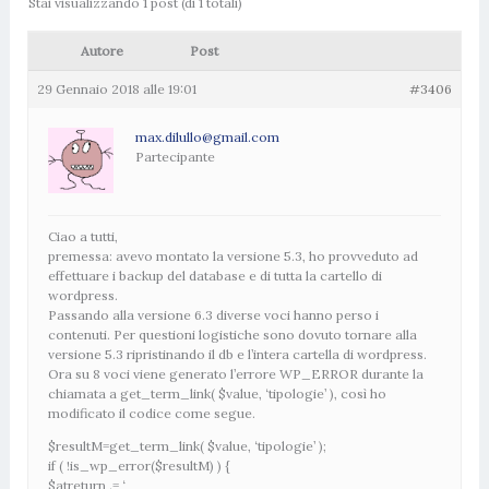
Stai visualizzando 1 post (di 1 totali)
Autore
Post
29 Gennaio 2018 alle 19:01
#3406
max.dilullo@gmail.com
Partecipante
Ciao a tutti,
premessa: avevo montato la versione 5.3, ho provveduto ad
effettuare i backup del database e di tutta la cartello di
wordpress.
Passando alla versione 6.3 diverse voci hanno perso i
contenuti. Per questioni logistiche sono dovuto tornare alla
versione 5.3 ripristinando il db e l’intera cartella di wordpress.
Ora su 8 voci viene generato l’errore WP_ERROR durante la
chiamata a get_term_link( $value, ‘tipologie’ ), così ho
modificato il codice come segue.
$resultM=get_term_link( $value, ‘tipologie’ );
if ( !is_wp_error($resultM) ) {
$atreturn .= ‘