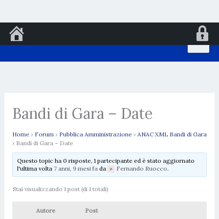
Vai
al
contenuto
Bandi di Gara – Date
Home
›
Forum
›
Pubblica Amministrazione
›
ANAC XML Bandi di Gara
›
Bandi di Gara – Date
Questo topic ha 0 risposte, 1 partecipante ed è stato aggiornato
l'ultima volta
7 anni, 9 mesi fa
da
Fernando Ruocco
.
Stai visualizzando 1 post (di 1 totali)
Autore
Post