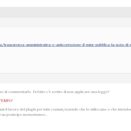
ola/trasparenza-amministrativa-e-anticorruzione-il-miur-pubblica-la-nota-di-r
o di commentarlo. Di fatto c’è scritto di non applicare una legge!!
TEMPO
!
i il lavoro del plugin per tutti comuni/aziende che lo utilizzano o che intend
a di un posticipo momentaneo…