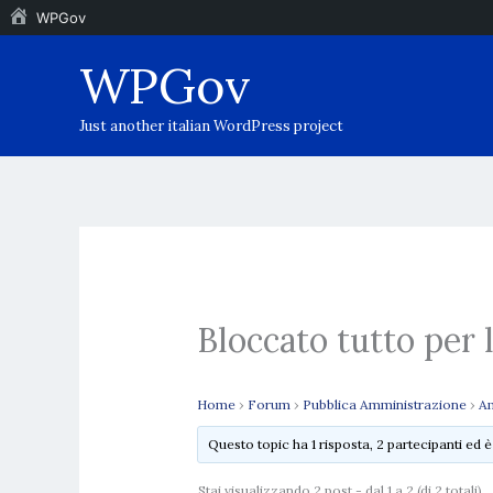
WPGov
Vai
WPGov
al
contenuto
Just another italian WordPress project
Bloccato tutto per 
Home
›
Forum
›
Pubblica Amministrazione
›
Am
Questo topic ha 1 risposta, 2 partecipanti ed 
Stai visualizzando 2 post - dal 1 a 2 (di 2 totali)