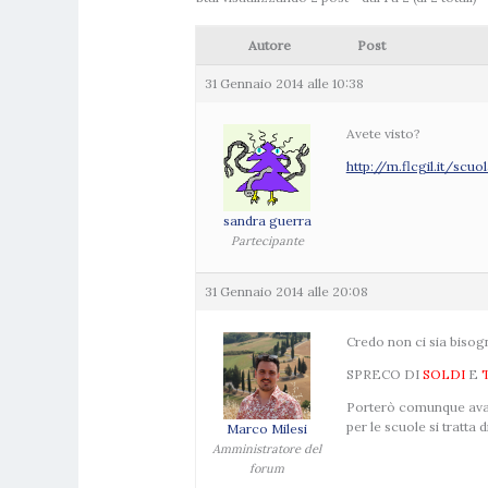
Autore
Post
31 Gennaio 2014 alle 10:38
Avete visto?
http://m.flcgil.it/scu
sandra guerra
Partecipante
31 Gennaio 2014 alle 20:08
Credo non ci sia bisogn
SPRECO DI
SOLDI
E
Porterò comunque avant
per le scuole si tratt
Marco Milesi
Amministratore del
forum