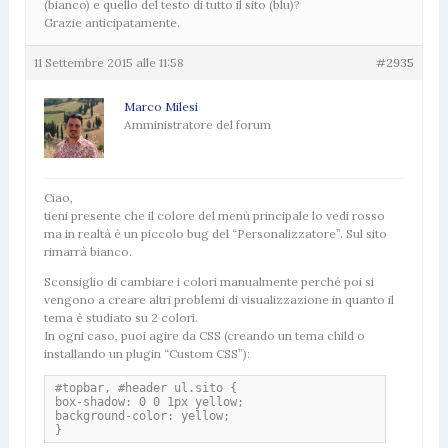
(bianco) e quello del testo di tutto il sito (blu)?
Grazie anticipatamente.
11 Settembre 2015 alle 11:58
#2935
Marco Milesi
Amministratore del forum
Ciao,
tieni presente che il colore del menù principale lo vedi rosso
ma in realtà è un piccolo bug del “Personalizzatore”. Sul sito
rimarrà bianco.
Sconsiglio di cambiare i colori manualmente perché poi si
vengono a creare altri problemi di visualizzazione in quanto il
tema è studiato su 2 colori.
In ogni caso, puoi agire da CSS (creando un tema child o
installando un plugin “Custom CSS”):
#topbar, #header ul.sito {

box-shadow: 0 0 1px yellow;

background-color: yellow;

}