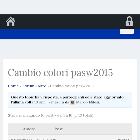
Vai
al
contenuto
Cambio colori pasw2015
Home
›
Forum
›
Altro
›
Cambio colori pasw2015
Questo topic ha 9 risposte, 4 partecipanti ed è stato aggiornato
l'ultima volta
10 anni, 7 mesi fa
da
Marco Milesi
.
Stai visualizzando 10 post - dal 1 a 10 (di 10 totali)
Autore
Post
11 Settembre 2015 alle 8:18
#2934