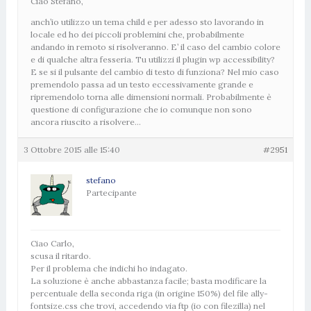
Ciao Stefano,
anch’io utilizzo un tema child e per adesso sto lavorando in
locale ed ho dei piccoli problemini che, probabilmente
andando in remoto si risolveranno. E’ il caso del cambio colore
e di qualche altra fesseria. Tu utilizzi il plugin wp accessibility?
E se si il pulsante del cambio di testo di funziona? Nel mio caso
premendolo passa ad un testo eccessivamente grande e
ripremendolo torna alle dimensioni normali. Probabilmente è
questione di configurazione che io comunque non sono
ancora riuscito a risolvere…
3 Ottobre 2015 alle 15:40
#2951
stefano
Partecipante
Ciao Carlo,
scusa il ritardo.
Per il problema che indichi ho indagato.
La soluzione è anche abbastanza facile; basta modificare la
percentuale della seconda riga (in origine 150%) del file ally-
fontsize.css che trovi, accedendo via ftp (io con filezilla) nel