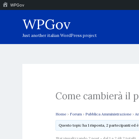
WPGov
Vai
WPGov
al
contenuto
Just another italian WordPress project
Come cambierà il p
Home
›
Forum
›
Pubblica Amministrazione
›
Am
Questo topic ha 1 risposta, 2 partecipanti ed 
Stai visualizzando 2 post - dal 1 a 2 (di 2 totali)