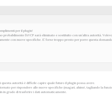
omplimenti per il plugin!
no probabilmente l’AVCP sarà eliminato e sostituito con un’altra autorità. Volevo
ente con nuove specifiche. E’ forse troppo presto per porre questa domanda? 
 questa autorità è difficile capire quale futuro il plugin possa avere.
iornato per rispondere alle nuove specifiche (magari, ahimè, tagliando la funzi
n in grado di trasferire i dati automaticamente.