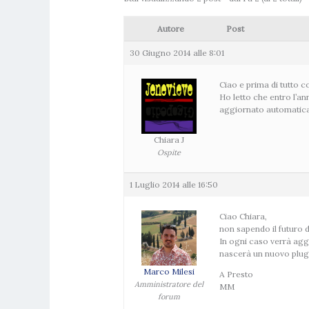
Autore
Post
30 Giugno 2014 alle 8:01
Ciao e prima di tutto c
Ho letto che entro l’an
aggiornato automaticam
Chiara J
Ospite
1 Luglio 2014 alle 16:50
Ciao Chiara,
non sapendo il futuro di
In ogni caso verrà agg
nascerà un nuovo plugi
Marco Milesi
A Presto
Amministratore del
MM
forum