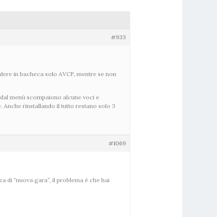
#933
 vedere in bacheca solo AVCP, mentre se non
ta dal menù scompaiono alcune voci e
che rinstallando il tutto restano solo 3
#1069
a di “nuova gara”, il problema è che hai