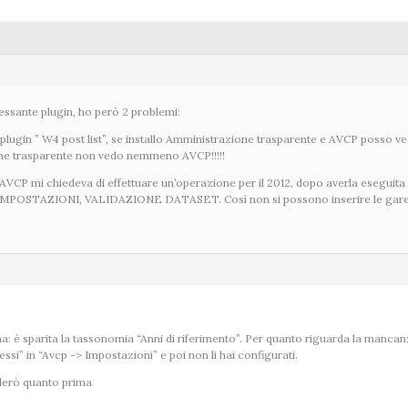
ressante plugin, ho però 2 problemi:
ro plugin ” W4 post list”, se installo Amministrazione trasparente e AVCP posso
one trasparente non vedo nemmeno AVCP!!!!!
 AVCP mi chiedeva di effettuare un’operazione per il 2012, dopo averla esegui
IMPOSTAZIONI, VALIDAZIONE DATASET. Così non si possono inserire le gare. An
: è sparita la tassonomia “Anni di riferimento”. Per quanto riguarda la mancanz
essi” in “Avcp -> Impostazioni” e poi non li hai configurati.
ollerò quanto prima