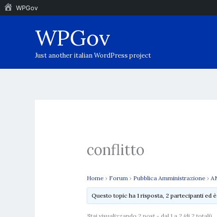
WPGov
Vai
WPGov
al
contenuto
Just another italian WordPress project
conflitto
Home
›
Forum
›
Pubblica Amministrazione
›
AN
Questo topic ha 1 risposta, 2 partecipanti ed 
Stai visualizzando 2 post - dal 1 a 2 (di 2 totali)