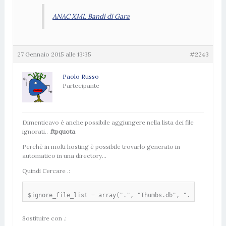
ANAC XML Bandi di Gara
27 Gennaio 2015 alle 13:35
#2243
Paolo Russo
Partecipante
Dimenticavo è anche possibile aggiungere nella lista dei file
ignorati..
.ftpquota
Perchè in molti hosting è possibile trovarlo generato in
automatico in una directory…
Quindi Cercare .:
$ignore_file_list = array(".", "Thumbs.db", ".DS_Store",
Sostituire con .: