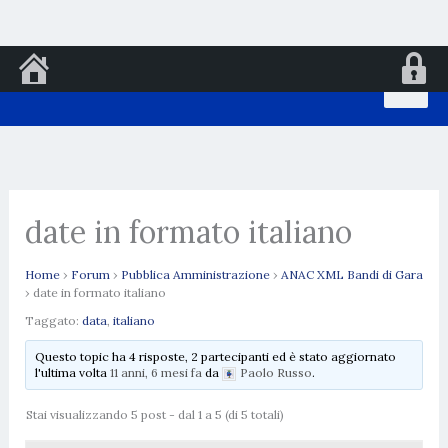
Vai
al
contenuto
date in formato italiano
Home
›
Forum
›
Pubblica Amministrazione
›
ANAC XML Bandi di Gara
›
date in formato italiano
Taggato:
data
,
italiano
Questo topic ha 4 risposte, 2 partecipanti ed è stato aggiornato
l'ultima volta
11 anni, 6 mesi fa
da
Paolo Russo
.
Stai visualizzando 5 post - dal 1 a 5 (di 5 totali)