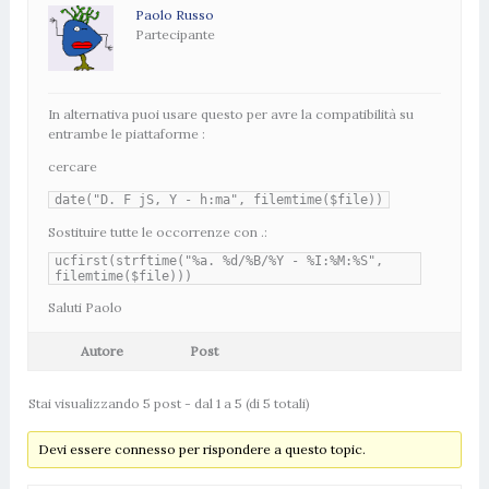
Paolo Russo
Partecipante
In alternativa puoi usare questo per avre la compatibilità su
entrambe le piattaforme :
cercare
date("D. F jS, Y - h:ma", filemtime($file))
Sostituire tutte le occorrenze con .:
ucfirst(strftime("%a. %d/%B/%Y - %I:%M:%S",
filemtime($file)))
Saluti Paolo
Autore
Post
Stai visualizzando 5 post - dal 1 a 5 (di 5 totali)
Devi essere connesso per rispondere a questo topic.