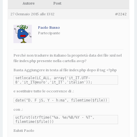
Autore
Post
27 Gennaio 2015 alle 13:12
#2242
Paolo Russo
Partecipante
Perchè non tradurre in italiano la proprietà data dei file xml nel
file index.php presente nella cartella avcp?
Basta Aggiungere in testa al file index.php dopo il tag <?php
setlocale(LC_ALL, array('it_IT.UTF-
8','it_IT@euro','it_IT','italian'));
e sostituire tutte le occorrenze di .:
date("D. F jS, Y - h:ma", filemtime($file))
con .:
ucfirst(strftime("%a. %e/%B/%Y - %T",
filemtime($file)))
Saluti Paolo