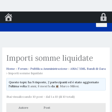
Vai
al
contenuto
Importi somme liquidate
Home
›
Forum
›
Pubblica Amministrazione
›
ANAC XML Bandi di Gara
›
Importi somme liquidate
Questo topic ha 9 risposte, 2 partecipanti ed è stato aggiornato
l'ultima volta
11 anni, 8 mesi fa
da
Marco Milesi
.
Stai visualizzando 10 post - dal 1 a 10 (di 10 totali)
Autore
Post