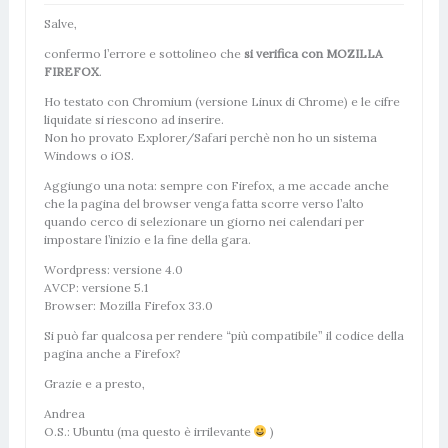
Salve,
confermo l’errore e sottolineo che
si verifica con MOZILLA
FIREFOX
.
Ho testato con Chromium (versione Linux di Chrome) e le cifre
liquidate si riescono ad inserire.
Non ho provato Explorer/Safari perchè non ho un sistema
Windows o iOS.
Aggiungo una nota: sempre con Firefox, a me accade anche
che la pagina del browser venga fatta scorre verso l’alto
quando cerco di selezionare un giorno nei calendari per
impostare l’inizio e la fine della gara.
Wordpress: versione 4.0
AVCP: versione 5.1
Browser: Mozilla Firefox 33.0
Si può far qualcosa per rendere “più compatibile” il codice della
pagina anche a Firefox?
Grazie e a presto,
Andrea
O.S.: Ubuntu (ma questo è irrilevante
)