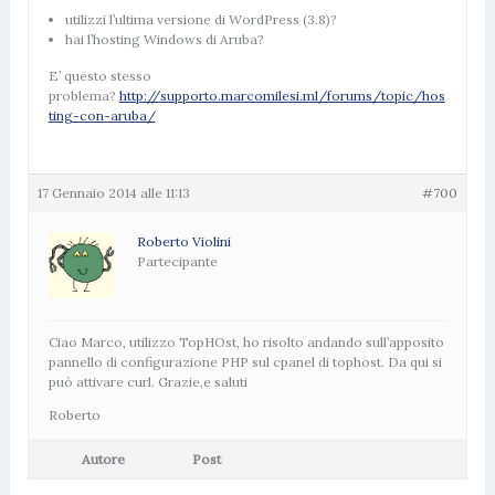
utilizzi l’ultima versione di WordPress (3.8)?
hai l’hosting Windows di Aruba?
E’ questo stesso
problema?
http://supporto.marcomilesi.ml/forums/topic/hos
ting-con-aruba/
17 Gennaio 2014 alle 11:13
#700
Roberto Violini
Partecipante
Ciao Marco, utilizzo TopHOst, ho risolto andando sull’apposito
pannello di configurazione PHP sul cpanel di tophost. Da qui si
può attivare curl. Grazie,e saluti
Roberto
Autore
Post