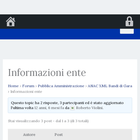
Vai
al
contenuto
Informazioni ente
Home
›
Forum
›
Pubblica Amministrazione
›
ANAC XML Bandi di Gara
›
Informazioni ente
Questo topic ha 2 risposte, 3 partecipanti ed è stato aggiornato
l'ultima volta
12 anni, 6 mesi fa
da
Roberto Violini
.
Stai visualizzando 3 post - dal 1 a 3 (di 3 totali)
Autore
Post