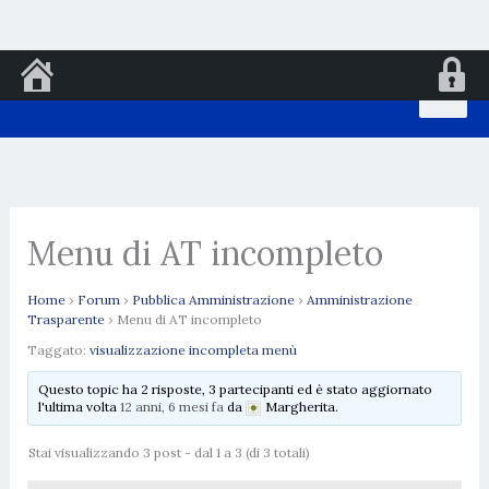
Vai
al
contenuto
Menu di AT incompleto
Home
›
Forum
›
Pubblica Amministrazione
›
Amministrazione
Trasparente
›
Menu di AT incompleto
Taggato:
visualizzazione incompleta menù
Questo topic ha 2 risposte, 3 partecipanti ed è stato aggiornato
l'ultima volta
12 anni, 6 mesi fa
da
Margherita
.
Stai visualizzando 3 post - dal 1 a 3 (di 3 totali)