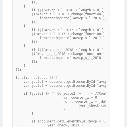
        });

    }

	if ($('#avcp_s_l_2016').length > 0){

        $('#avcp_s_l_2016').change(function(){

            formattaimporto('#avcp_s_l_2016');

        });

    }

	if ($('#avcp_s_l_2017').length > 0){

        $('#avcp_s_l_2017').change(function(){

            formattaimporto('#avcp_s_l_2017');

        });

    }

	if ($('#avcp_s_l_2018').length > 0){

        $('#avcp_s_l_2018').change(function(){

            formattaimporto('#avcp_s_l_2018');

        });

    }

});

function datespan() {

    var jdate1 = document.getElementById("avcp_data_iniz
    var jdate2 = document.getElementById("avcp_data_fine
    if (jdate1 != '' && jdate2 != '') { //Controlla se e
			var counter_i = 0;

			for ( counter_i = jdate1; counter_i < (jdate2*1+1); counter_i++) {

				year_check(counter_i);

			}

	}

	if (document.getElementById("avcp_s_l_2013").value > 0) {

		year_check('2013');
