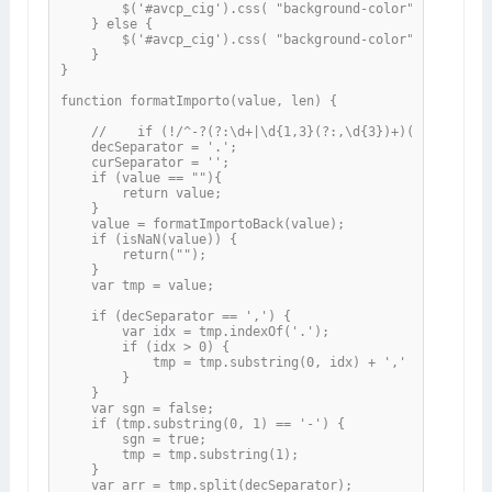
        $('#avcp_cig').css( "background-color", "lime" );
    } else {

        $('#avcp_cig').css( "background-color", "white" )
    }

}

function formatImporto(value, len) {

    //    if (!/^-?(?:\d+|\d{1,3}(?:,\d{3})+)(?:\.\d+)?$
    decSeparator = '.';

    curSeparator = '';

    if (value == ""){

        return value;

    }

    value = formatImportoBack(value);

    if (isNaN(value)) {

        return("");

    }

    var tmp = value;

    if (decSeparator == ',') {

        var idx = tmp.indexOf('.');

        if (idx > 0) {

            tmp = tmp.substring(0, idx) + ',' + tmp.subs
        }

    }

    var sgn = false;

    if (tmp.substring(0, 1) == '-') {

        sgn = true;

        tmp = tmp.substring(1);

    }

    var arr = tmp.split(decSeparator);
