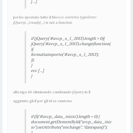
[…]
poi ho spostato tutto il blocco
corretto typeError:
jQuery(…).ready(…) is not a function
if (jQuery(‘#avcp_s_l_2013’).length > 0){
jQuery(‘#avcp_s_l_2013’).change(function(
){
formattaimporto(‘#avcp_s_l_2013’);
});
}
ecc […]
}
alla riga 40 eliminando cambiando jQuery in $
aggiunto gli if per gli id se esistono
if ($(‘#avcp_data_inizio’).length > 0) {
document.getElementById(“avcp_data_iniz
io”).setAttribute(“onchange”, “datespan()”);
}