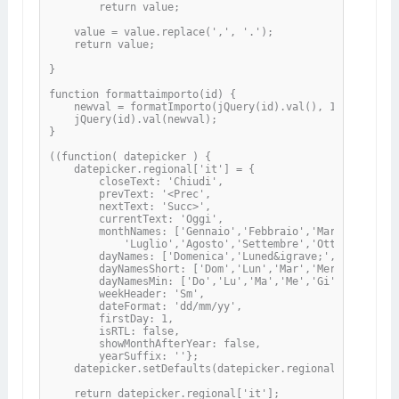
        return value;

    value = value.replace(',', '.');

    return value;

}

function formattaimporto(id) {

    newval = formatImporto(jQuery(id).val(), 15);

    jQuery(id).val(newval);

}

((function( datepicker ) {

    datepicker.regional['it'] = {

        closeText: 'Chiudi',

        prevText: '<Prec',

        nextText: 'Succ>',

        currentText: 'Oggi',

        monthNames: ['Gennaio','Febbraio','Marzo','April
            'Luglio','Agosto','Settembre','Ottobre','Nov
        dayNames: ['Domenica','Luned&igrave;','Marted&ig
        dayNamesShort: ['Dom','Lun','Mar','Mer','Gio','Ve
        dayNamesMin: ['Do','Lu','Ma','Me','Gi','Ve','Sa']
        weekHeader: 'Sm',

        dateFormat: 'dd/mm/yy',

        firstDay: 1,

        isRTL: false,

        showMonthAfterYear: false,

        yearSuffix: ''};

    datepicker.setDefaults(datepicker.regional['it']);

    return datepicker.regional['it'];
