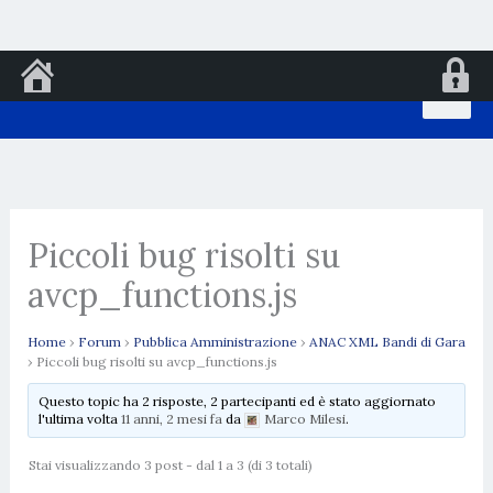
Vai
al
contenuto
Piccoli bug risolti su
avcp_functions.js
Home
›
Forum
›
Pubblica Amministrazione
›
ANAC XML Bandi di Gara
›
Piccoli bug risolti su avcp_functions.js
Questo topic ha 2 risposte, 2 partecipanti ed è stato aggiornato
l'ultima volta
11 anni, 2 mesi fa
da
Marco Milesi
.
Stai visualizzando 3 post - dal 1 a 3 (di 3 totali)