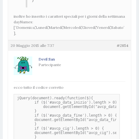
inoltre ho inserito i caratteri speciali per i giorni della settimana
dayNames:
[‘Domenica’,’Lunedì’,’Martedì’,’Mercoledì’,’Giovedì’,’Venerdì’,’Sabato’
],
20 Maggio 2015 alle 7:37
#2854
Devil San
Partecipante
ecco tutto il codice corretto
jQuery(document).ready(function($){

        if ($('#avcp_data_inizio').length > 0) {

            document.getElementById("avcp_data_inizio").
        }

        if ($('#avcp_data_fine').length > 0) {

	document.getElementById("avcp_data_fine").setAttribute("readonly", "true");

        }

        if ($('#avcp_cig').length > 0) {

	document.getElementById("avcp_cig").setAttribute("onkeyup", "validcig(this)");

        }
