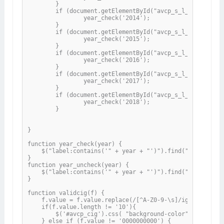
	}

	if (document.getElementById("avcp_s_l_2014").value > 0) {

		year_check('2014');

	}

	if (document.getElementById("avcp_s_l_2015").value > 0) {

		year_check('2015');

	}

	if (document.getElementById("avcp_s_l_2016").value > 0) {

		year_check('2016');

	}

	if (document.getElementById("avcp_s_l_2017").value > 0) {

		year_check('2017');

	}

	if (document.getElementById("avcp_s_l_2018").value > 0) {

		year_check('2018');

	}

}

function year_check(year) {

    $("label:contains('" + year + "')").find("input").pr
}

function year_uncheck(year) {

    $("label:contains('" + year + "')").find("input").pr
}

function validcig(f) {

    f.value = f.value.replace(/[^A-Z0-9-\s]/ig,'');

    if(f.value.length != '10'){

        $('#avcp_cig').css( "background-color", "yellow" 
    } else if (f.value != '0000000000') {
