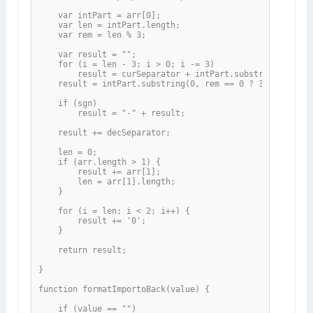
    var intPart = arr[0];

    var len = intPart.length;

    var rem = len % 3;

    var result = "";

    for (i = len - 3; i > 0; i -= 3)

        result = curSeparator + intPart.substr(i, 3) + re
    result = intPart.substring(0, rem == 0 ? 3 : rem) + r
    if (sgn)

        result = "-" + result;

    result += decSeparator;

    len = 0;

    if (arr.length > 1) {

        result += arr[1];

        len = arr[1].length;

    }

    for (i = len; i < 2; i++) {

        result += '0';

    }

    return result;

}

function formatImportoBack(value) {

    if (value == "")
