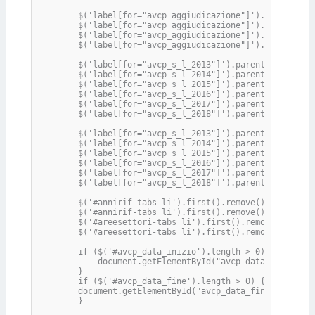
	$('label[for="avcp_aggiudicazione"]').parent().parent().parent().css('border-top','1px solid grey');

	$('label[for="avcp_aggiudicazione"]').parent().parent().parent().prepend('<center><small>Gli importi vanno inseriti nel formato 12345<strong>.</strong>67 o, in assenza di decimali, 12345<strong>.00</strong></small></center><br>');

	$('label[for="avcp_aggiudicazione"]').parent().parent().css('float','left');

	$('label[for="avcp_aggiudicazione"]').parent().parent().css('width','100%');

	$('label[for="avcp_s_l_2013"]').parent().parent().parent().css('float','left');

	$('label[for="avcp_s_l_2014"]').parent().parent().parent().css('float','left');

	$('label[for="avcp_s_l_2015"]').parent().parent().parent().css('float','left');

	$('label[for="avcp_s_l_2016"]').parent().parent().parent().css('float','left');

	$('label[for="avcp_s_l_2017"]').parent().parent().parent().css('float','left');

	$('label[for="avcp_s_l_2018"]').parent().parent().parent().css('float','left');

	$('label[for="avcp_s_l_2013"]').parent().parent().parent().css('width','50%');

	$('label[for="avcp_s_l_2014"]').parent().parent().parent().css('width','50%');

	$('label[for="avcp_s_l_2015"]').parent().parent().parent().css('width','50%');

	$('label[for="avcp_s_l_2016"]').parent().parent().parent().css('width','50%');

	$('label[for="avcp_s_l_2017"]').parent().parent().parent().css('width','50%');

	$('label[for="avcp_s_l_2018"]').parent().parent().parent().css('width','50%');

	$('#annirif-tabs li').first().remove();

	$('#annirif-tabs li').first().remove();

	$('#areesettori-tabs li').first().remove();

	$('#areesettori-tabs li').first().remove();

        if ($('#avcp_data_inizio').length > 0) {

            document.getElementById("avcp_data_inizio").
        }

        if ($('#avcp_data_fine').length > 0) {

	document.getElementById("avcp_data_fine").setAttribute("onchange", "datespan()");

        }
