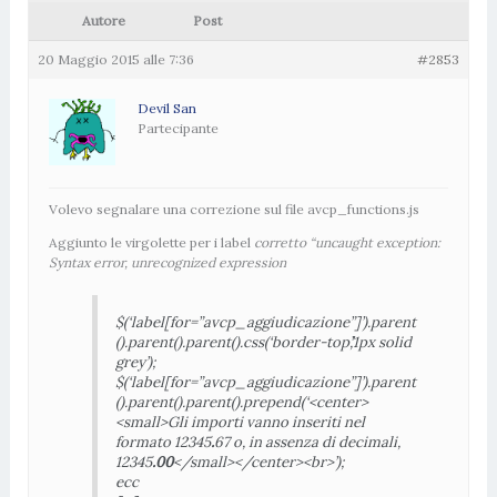
Autore
Post
20 Maggio 2015 alle 7:36
#2853
Devil San
Partecipante
Volevo segnalare una correzione sul file avcp_functions.js
Aggiunto le virgolette per i label
corretto “uncaught exception:
Syntax error, unrecognized expression
$(‘label[for=”avcp_aggiudicazione”]’).parent
().parent().parent().css(‘border-top’,’1px solid
grey’);
$(‘label[for=”avcp_aggiudicazione”]’).parent
().parent().parent().prepend(‘<center>
<small>Gli importi vanno inseriti nel
formato 12345
.
67 o, in assenza di decimali,
12345
.00
</small></center><br>’);
ecc