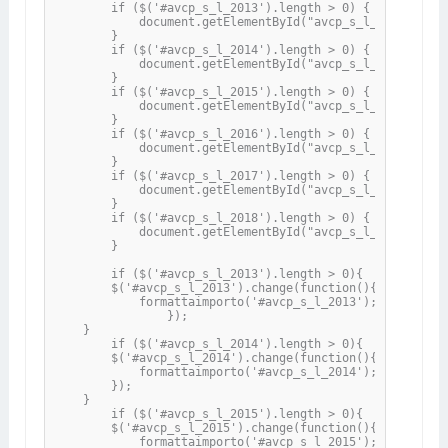
        if ($('#avcp_s_l_2013').length > 0) {

            document.getElementById("avcp_s_l_2013").set
        }

        if ($('#avcp_s_l_2014').length > 0) {

            document.getElementById("avcp_s_l_2014").set
        }

        if ($('#avcp_s_l_2015').length > 0) {    

            document.getElementById("avcp_s_l_2015").set
        }

        if ($('#avcp_s_l_2016').length > 0) {

            document.getElementById("avcp_s_l_2016").set
        }

        if ($('#avcp_s_l_2017').length > 0) {    

            document.getElementById("avcp_s_l_2017").set
        }

        if ($('#avcp_s_l_2018').length > 0) {    

            document.getElementById("avcp_s_l_2018").set
        }

        if ($('#avcp_s_l_2013').length > 0){

        $('#avcp_s_l_2013').change(function(){

            formattaimporto('#avcp_s_l_2013');

		});

    }

	if ($('#avcp_s_l_2014').length > 0){

        $('#avcp_s_l_2014').change(function(){

            formattaimporto('#avcp_s_l_2014');

        });

    }

	if ($('#avcp_s_l_2015').length > 0){

        $('#avcp_s_l_2015').change(function(){

            formattaimporto('#avcp_s_l_2015');
