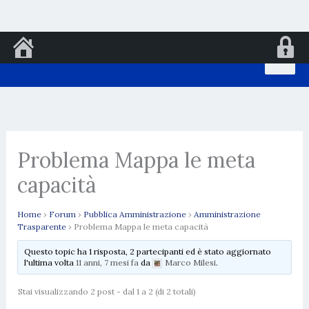
Vai
al
contenuto
Problema Mappa le meta
capacità
Home
›
Forum
›
Pubblica Amministrazione
›
Amministrazione
Trasparente
›
Problema Mappa le meta capacità
Questo topic ha 1 risposta, 2 partecipanti ed è stato aggiornato
l'ultima volta
11 anni, 7 mesi fa
da
Marco Milesi
.
Stai visualizzando 2 post - dal 1 a 2 (di 2 totali)