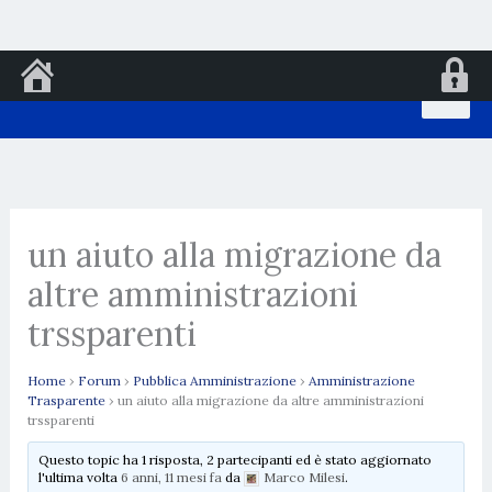
Vai
al
contenuto
un aiuto alla migrazione da
altre amministrazioni
trssparenti
Home
›
Forum
›
Pubblica Amministrazione
›
Amministrazione
Trasparente
›
un aiuto alla migrazione da altre amministrazioni
trssparenti
Questo topic ha 1 risposta, 2 partecipanti ed è stato aggiornato
l'ultima volta
6 anni, 11 mesi fa
da
Marco Milesi
.