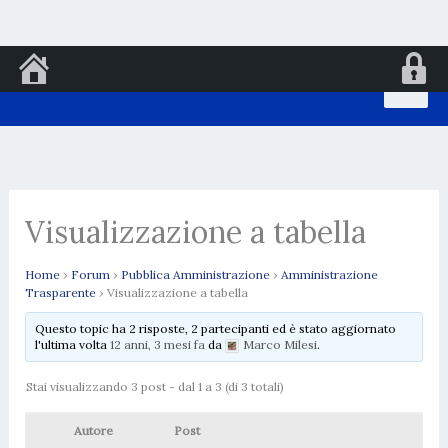
Vai
al
contenuto
Visualizzazione a tabella
Home
›
Forum
›
Pubblica Amministrazione
›
Amministrazione
Trasparente
›
Visualizzazione a tabella
Questo topic ha 2 risposte, 2 partecipanti ed è stato aggiornato
l'ultima volta
12 anni, 3 mesi fa
da
Marco Milesi
.
Stai visualizzando 3 post - dal 1 a 3 (di 3 totali)
Autore
Post