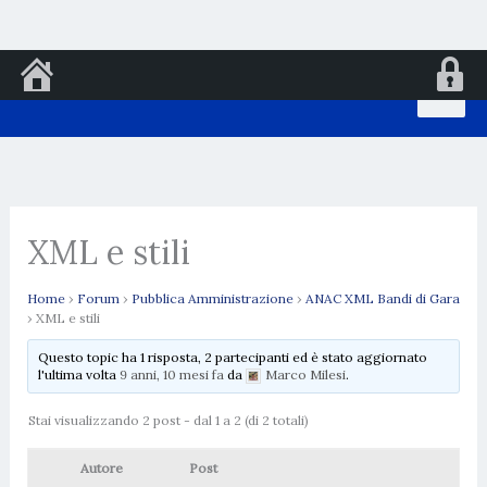
Vai
al
contenuto
XML e stili
Home
›
Forum
›
Pubblica Amministrazione
›
ANAC XML Bandi di Gara
›
XML e stili
Questo topic ha 1 risposta, 2 partecipanti ed è stato aggiornato
l'ultima volta
9 anni, 10 mesi fa
da
Marco Milesi
.
Stai visualizzando 2 post - dal 1 a 2 (di 2 totali)
Autore
Post