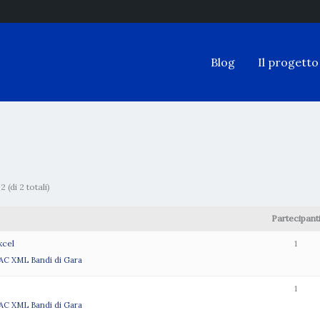
Blog
Il progetto
 (di 2 totali)
Partecipant
xcel
1
AC XML Bandi di Gara
1
AC XML Bandi di Gara