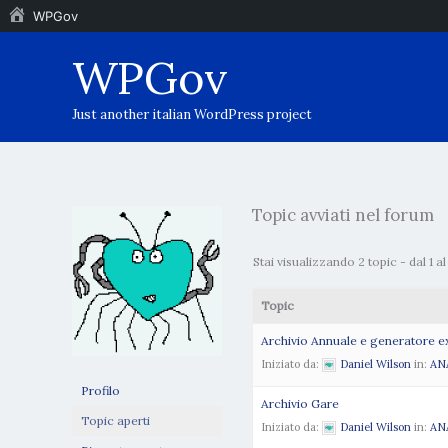
WPGov
Vai
WPGov
al
contenuto
Just another italian WordPress project
Topic avviati nel forum
Stai visualizzando 2 topic - dal 1 al 2
Topic
Archivio Annuale e generatore e
Iniziato da:
Daniel Wilson
in:
AN
Profilo
Archivio Gare
Topic aperti
Iniziato da:
Daniel Wilson
in:
AN