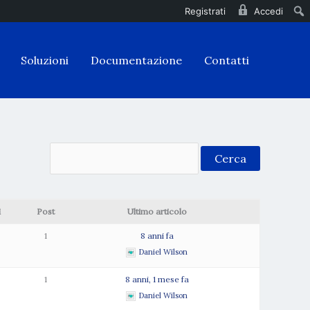
Registrati
Accedi
Soluzioni
Documentazione
Contatti
i
Post
Ultimo articolo
1
8 anni fa
Daniel Wilson
1
8 anni, 1 mese fa
Daniel Wilson