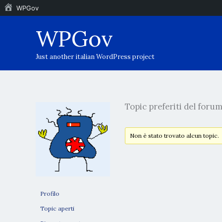
WPGov
Vai
WPGov
al
contenuto
Just another italian WordPress project
Topic preferiti del foru
Non è stato trovato alcun topic.
Profilo
Topic aperti