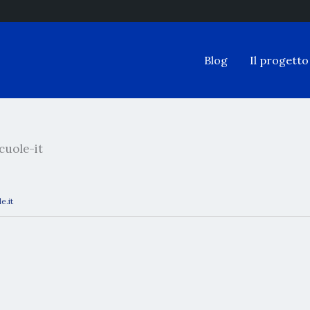
Blog
Il progetto
cuole-it
e.it