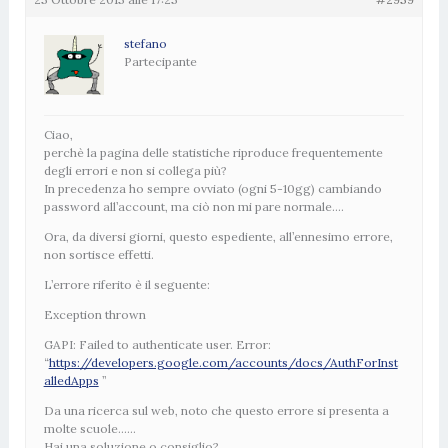
stefano
Partecipante
Ciao,
perchè la pagina delle statistiche riproduce frequentemente
degli errori e non si collega più?
In precedenza ho sempre ovviato (ogni 5-10gg) cambiando
password all’account, ma ciò non mi pare normale….
Ora, da diversi giorni, questo espediente, all’ennesimo errore,
non sortisce effetti.
L’errore riferito è il seguente:
Exception thrown
GAPI: Failed to authenticate user. Error:
“
https://developers.google.com/accounts/docs/AuthForInst
alledApps
”
Da una ricerca sul web, noto che questo errore si presenta a
molte scuole……
Hai una soluzione o consiglio?