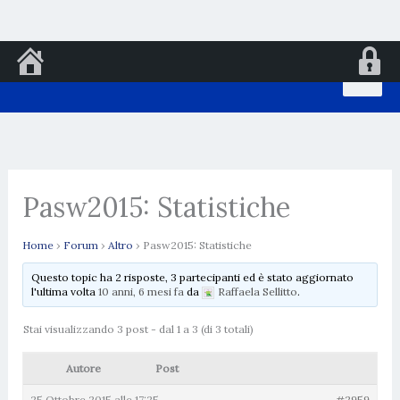
Vai
al
contenuto
Pasw2015: Statistiche
Home
›
Forum
›
Altro
›
Pasw2015: Statistiche
Questo topic ha 2 risposte, 3 partecipanti ed è stato aggiornato
l'ultima volta
10 anni, 6 mesi fa
da
Raffaela Sellitto
.
Stai visualizzando 3 post - dal 1 a 3 (di 3 totali)
Autore
Post
25 Ottobre 2015 alle 17:25
#2959