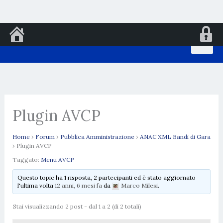
Vai
al
contenuto
Plugin AVCP
Home
›
Forum
›
Pubblica Amministrazione
›
ANAC XML Bandi di Gara
›
Plugin AVCP
Taggato:
Menu AVCP
Questo topic ha 1 risposta, 2 partecipanti ed è stato aggiornato
l'ultima volta
12 anni, 6 mesi fa
da
Marco Milesi
.
Stai visualizzando 2 post - dal 1 a 2 (di 2 totali)