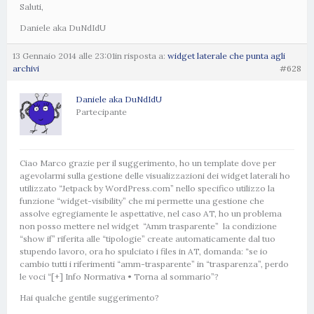
Saluti,
Daniele aka DuNdIdU
13 Gennaio 2014 alle 23:01
in risposta a:
widget laterale che punta agli
archivi
#628
Daniele aka DuNdIdU
Partecipante
Ciao Marco grazie per il suggerimento, ho un template dove per
agevolarmi sulla gestione delle visualizzazioni dei widget laterali ho
utilizzato “Jetpack by WordPress.com” nello specifico utilizzo la
funzione “widget-visibility” che mi permette una gestione che
assolve egregiamente le aspettative, nel caso AT, ho un problema
non posso mettere nel widget “Amm trasparente” la condizione
“show if” riferita alle “tipologie” create automaticamente dal tuo
stupendo lavoro, ora ho spulciato i files in AT, domanda: “se io
cambio tutti i riferimenti “amm-trasparente” in “trasparenza”, perdo
le voci “[+] Info Normativa • Torna al sommario”?
Hai qualche gentile suggerimento?