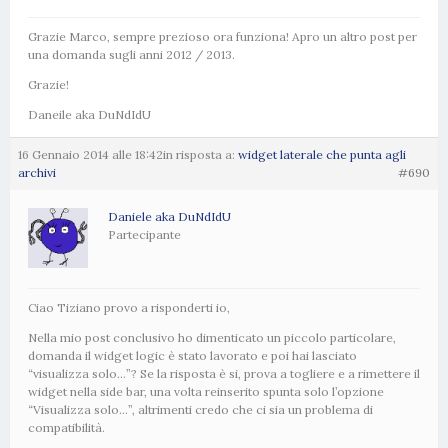
Grazie Marco, sempre prezioso ora funziona! Apro un altro post per
una domanda sugli anni 2012 / 2013.
Grazie!
Daneile aka DuNdIdU
16 Gennaio 2014 alle 18:42
in risposta a:
widget laterale che punta agli
archivi
#690
Daniele aka DuNdIdU
Partecipante
Ciao Tiziano provo a risponderti io,
Nella mio post conclusivo ho dimenticato un piccolo particolare,
domanda il widget logic è stato lavorato e poi hai lasciato
“visualizza solo…”? Se la risposta è si, prova a togliere e a rimettere il
widget nella side bar, una volta reinserito spunta solo l’opzione
“Visualizza solo…”, altrimenti credo che ci sia un problema di
compatibilità.