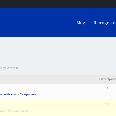
Blog
Il progetto
 (di 2 totali)
Partecipant
2
ministrazione Trasparente
5
NAC XML Bandi di Gara