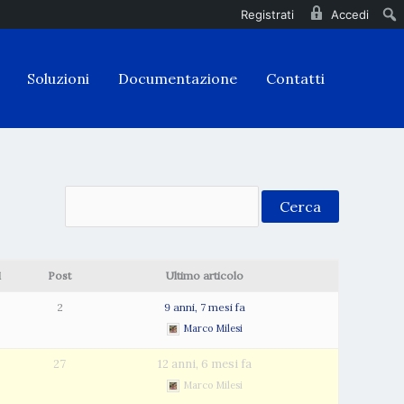
Registrati
Accedi
Soluzioni
Documentazione
Contatti
i
Post
Ultimo articolo
2
9 anni, 7 mesi fa
Marco Milesi
27
12 anni, 6 mesi fa
Marco Milesi