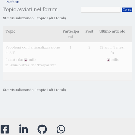
Preferiti
Topic avviati nel forum
Stai visualizzando il topic 1 (di 1 totali)
Topic
Partecipa
Post
Ultimo articolo
nti
Problemi con la visualizzazione
1
2
12 anni, 3 mesi
di A.T.
fa
Iniziato da:
milix
milix
in:
Amministrazione Trasparente
Stai visualizzando il topic 1 (di 1 totali)