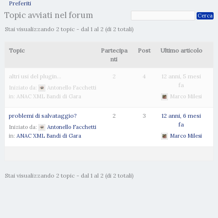
Preferiti
Topic avviati nel forum
Stai visualizzando 2 topic - dal 1 al 2 (di 2 totali)
Topic
Partecipa
Post
Ultimo articolo
nti
altri usi del plugin…
2
4
12 anni, 5 mesi
fa
Iniziato da:
Antonello Facchetti
in:
ANAC XML Bandi di Gara
Marco Milesi
problemi di salvataggio?
2
3
12 anni, 6 mesi
fa
Iniziato da:
Antonello Facchetti
in:
ANAC XML Bandi di Gara
Marco Milesi
Stai visualizzando 2 topic - dal 1 al 2 (di 2 totali)