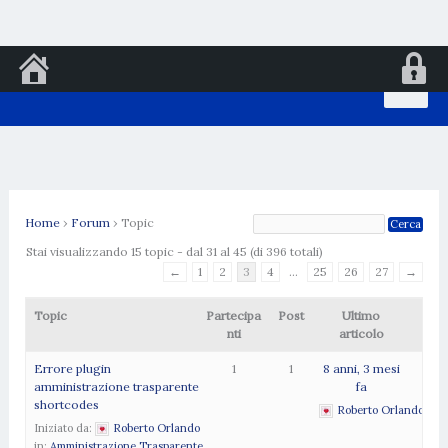
Vai
al
contenuto
Home
›
Forum
›
Topic
Stai visualizzando 15 topic - dal 31 al 45 (di 396 totali)
←
1
2
3
4
…
25
26
27
→
Topic
Partecipa
Post
Ultimo
nti
articolo
Errore plugin
1
1
8 anni, 3 mesi
amministrazione trasparente
fa
shortcodes
Roberto Orlando
Iniziato da:
Roberto Orlando
in:
Amministrazione Trasparente