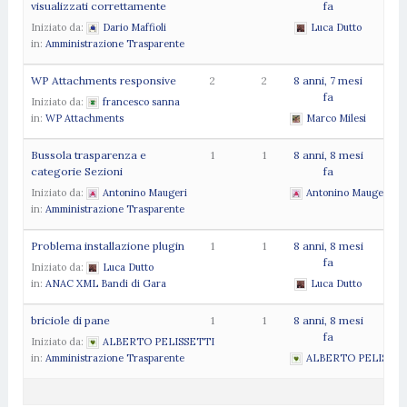
visualizzati correttamente
fa
Iniziato da:
Dario Maffioli
Luca Dutto
in:
Amministrazione Trasparente
WP Attachments responsive
2
2
8 anni, 7 mesi
fa
Iniziato da:
francesco sanna
in:
WP Attachments
Marco Milesi
Bussola trasparenza e
1
1
8 anni, 8 mesi
categorie Sezioni
fa
Iniziato da:
Antonino Maugeri
Antonino Maugeri
in:
Amministrazione Trasparente
Problema installazione plugin
1
1
8 anni, 8 mesi
fa
Iniziato da:
Luca Dutto
in:
ANAC XML Bandi di Gara
Luca Dutto
briciole di pane
1
1
8 anni, 8 mesi
fa
Iniziato da:
ALBERTO PELISSETTI
in:
Amministrazione Trasparente
ALBERTO PELISSET