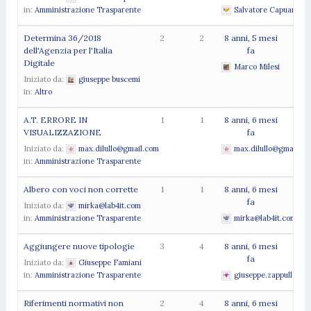
in:
Amministrazione Trasparente
Salvatore Capuano
Determina 36/2018
2
2
8 anni, 5 mesi
dell'Agenzia per l'Italia
fa
Digitale
Marco Milesi
Iniziato da:
giuseppe buscemi
in:
Altro
A.T. ERRORE IN
1
1
8 anni, 6 mesi
VISUALIZZAZIONE
fa
Iniziato da:
max.dilullo@gmail.com
max.dilullo@gmail.co
in:
Amministrazione Trasparente
Albero con voci non corrette
1
1
8 anni, 6 mesi
fa
Iniziato da:
mirka@lab4it.com
in:
Amministrazione Trasparente
mirka@lab4it.com
Aggiungere nuove tipologie
3
4
8 anni, 6 mesi
fa
Iniziato da:
Giuseppe Famiani
in:
Amministrazione Trasparente
giuseppe.zappulla@isf
Riferimenti normativi non
2
4
8 anni, 6 mesi