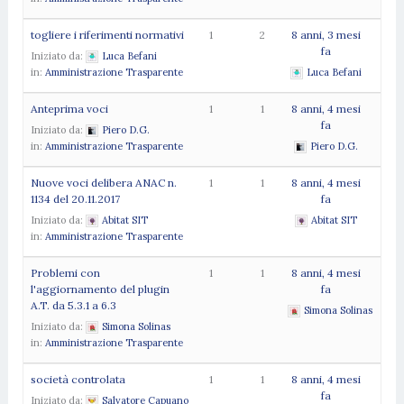
togliere i riferimenti normativi
1
2
8 anni, 3 mesi
fa
Iniziato da:
Luca Befani
in:
Amministrazione Trasparente
Luca Befani
Anteprima voci
1
1
8 anni, 4 mesi
fa
Iniziato da:
Piero D.G.
in:
Amministrazione Trasparente
Piero D.G.
Nuove voci delibera ANAC n.
1
1
8 anni, 4 mesi
1134 del 20.11.2017
fa
Iniziato da:
Abitat SIT
Abitat SIT
in:
Amministrazione Trasparente
Problemi con
1
1
8 anni, 4 mesi
l'aggiornamento del plugin
fa
A.T. da 5.3.1 a 6.3
Simona Solinas
Iniziato da:
Simona Solinas
in:
Amministrazione Trasparente
società controlata
1
1
8 anni, 4 mesi
fa
Iniziato da:
Salvatore Capuano