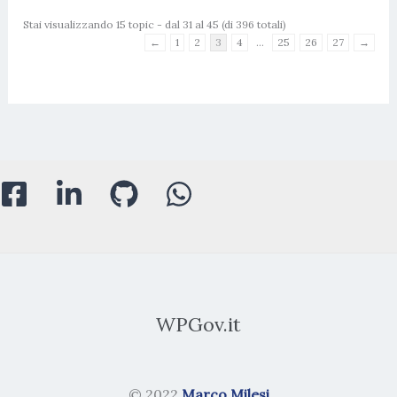
Stai visualizzando 15 topic - dal 31 al 45 (di 396 totali)
←
1
2
3
4
…
25
26
27
→
WPGov.it
© 2022
Marco Milesi